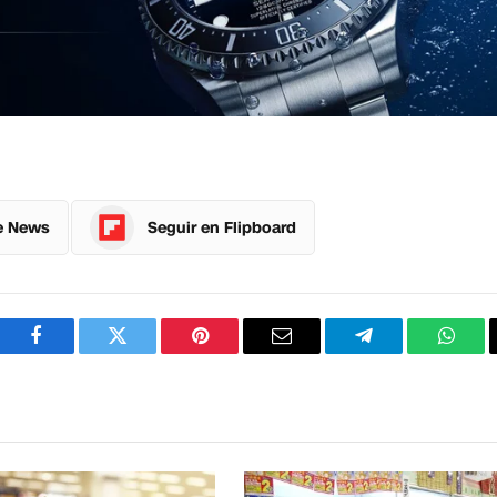
e News
Seguir en Flipboard
Facebook
Twitter
Pinterest
Correo
Telegram
What
electrónico