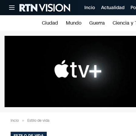
Incio
Actualidad
Po
Ciudad
Mundo
Guerra
Ciencia y 
Incio
»
Estilo de vida
ESTILO DE VIDA