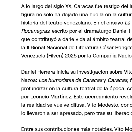
A lo largo del siglo XX, Caracas fue testigo del
figura no solo ha dejado una huella en la cultu
historia del teatro venezolano. En el ensayo
La
Rocanegras
, escrito por el dramaturgo Daniel 
que contribuyó a darle vida al ámbito teatral d
la II Bienal Nacional de Literatura César Rengif
Venezuela (Filven) 2025 por la Compañía Nacio
Daniel Herrera inicia su investigación sobre Vi
Nazoa:
Los humoristas de Caracas
y
Caracas, fí
profundizar en la cultura teatral de la época,
por Leoncio Martínez. Este acercamiento revela
la realidad se vuelve difusa. Vito Modesto, cono
lo llevaron a ser apresado, pero tras su liber
Entre sus contribuciones más notables, Vito Mo