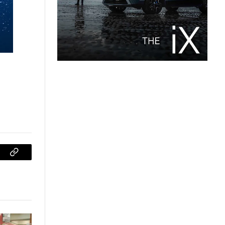
sApp
Copiar
enlace