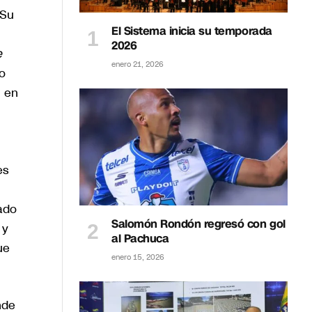
 Su
El Sistema inicia su temporada
2026
e
enero 21, 2026
ño
l en
es
ado
Salomón Rondón regresó con gol
 y
al Pachuca
ue
enero 15, 2026
nde