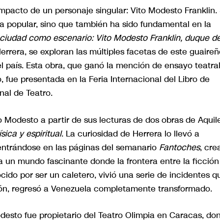
 impacto de un personaje singular: Vito Modesto Franklin.
ra popular, sino que también ha sido fundamental en la
 ciudad como escenario: Vito Modesto Franklin, duque d
Herrera, se exploran las múltiples facetas de este guaire
el país. Esta obra, que ganó la mención de ensayo teatra
o, fue presentada en la Feria Internacional del Libro de
nal de Teatro.
to Modesto a partir de sus lecturas de dos obras de Aquil
sica y espiritual
. La curiosidad de Herrera lo llevó a
 centrándose en las páginas del semanario
Fantoches
, cre
 un mundo fascinante donde la frontera entre la ficción
cido por ser un caletero, vivió una serie de incidentes q
ación, regresó a Venezuela completamente transformado.
desto fue propietario del Teatro Olimpia en Caracas, do