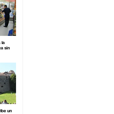
 la
ca sin
ibe un