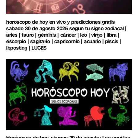
horoscopo de hoy en vivo y predicciones gratis
sabado 30 de agosto 2025 segun tu signo zodiacal |
aries | tauro | géminis | cáncer | leo | virgo | libra |
escorpio | sagitario | capricornio | acuario | piscis |
lbposting | LUCES
Horóscopo de hoy, viernes 29 de agosto: Lee aquí las