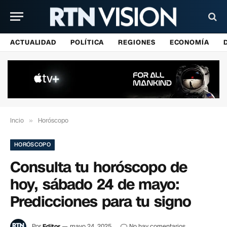
ACTUALIDAD
POLÍTICA
REGIONES
ECONOMÍA
Incio
»
Horóscopo
HORÓSCOPO
Consulta tu horóscopo de
hoy, sábado 24 de mayo:
Predicciones para tu signo
Por
Editor
mayo 24, 2025
No hay comentarios