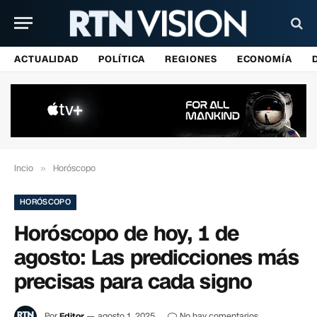
ACTUALIDAD
POLÍTICA
REGIONES
ECONOMÍA
Incio
»
Horóscopo
HORÓSCOPO
Horóscopo de hoy, 1 de
agosto: Las predicciones más
precisas para cada signo
Por
Editor
agosto 1, 2025
No hay comentarios