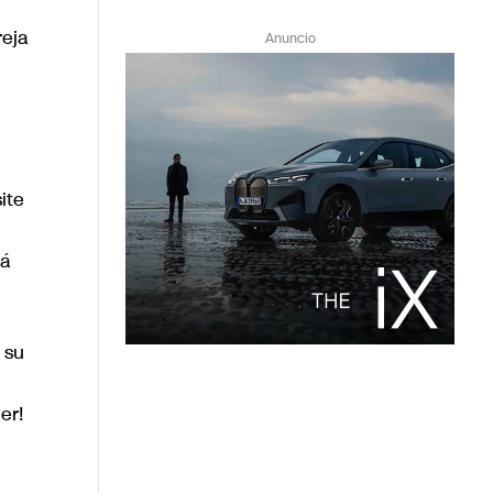
reja
Anuncio
ite
rá
 su
er!