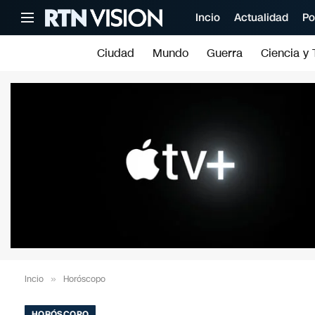
Incio
Actualidad
Po
Ciudad
Mundo
Guerra
Ciencia y 
Incio
»
Horóscopo
HORÓSCOPO