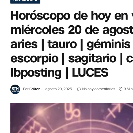
Horóscopo de hoy en v
miércoles 20 de agost
aries | tauro | géminis |
escorpio | sagitario | c
lbposting | LUCES
Por
Editor
agosto 20, 2025
No hay comentarios
3 Min