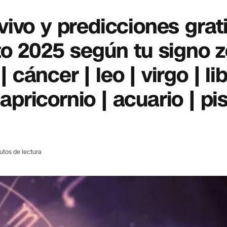
ivo y predicciones grat
o 2025 según tu signo z
 cáncer | leo | virgo | lib
apricornio | acuario | pis
utos de lectura