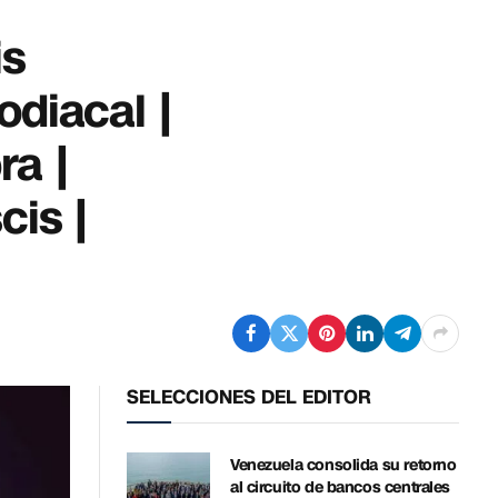
is
odiacal |
ra |
cis |
SELECCIONES DEL EDITOR
Venezuela consolida su retorno
al circuito de bancos centrales