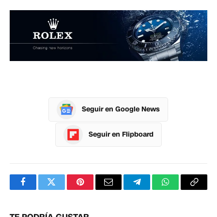
Seguir en Google News
Seguir en Flipboard
Facebook
Twitter
Pinterest
Correo
Telegram
WhatsApp
Copia
electrónico
enlac
TE PODRÍA GUSTAR