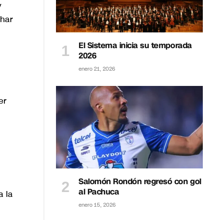
y
char
El Sistema inicia su temporada
2026
enero 21, 2026
er
Salomón Rondón regresó con gol
al Pachuca
a la
enero 15, 2026