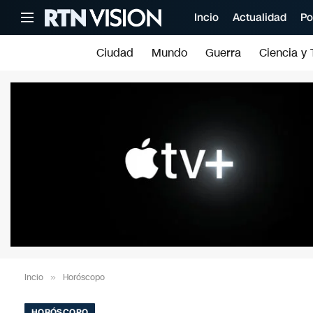
Incio
Actualidad
Po
Ciudad
Mundo
Guerra
Ciencia y 
Incio
»
Horóscopo
HORÓSCOPO