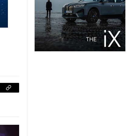
sApp
Copiar
enlace