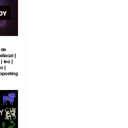
 de
diacal |
| leo |
o |
 lbposting