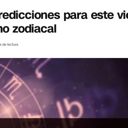
edicciones para este vi
no zodiacal
s de lectura