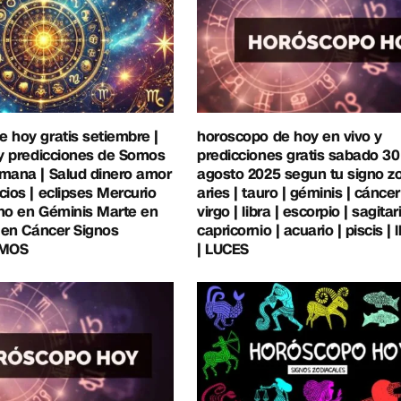
 hoy gratis setiembre |
horoscopo de hoy en vivo y
 y predicciones de Somos
predicciones gratis sabado 30
mana | Salud dinero amor
agosto 2025 segun tu signo zo
cios | eclipses Mercurio
aries | tauro | géminis | cáncer 
no en Géminis Marte en
virgo | libra | escorpio | sagitari
r en Cáncer Signos
capricornio | acuario | piscis |
OMOS
| LUCES