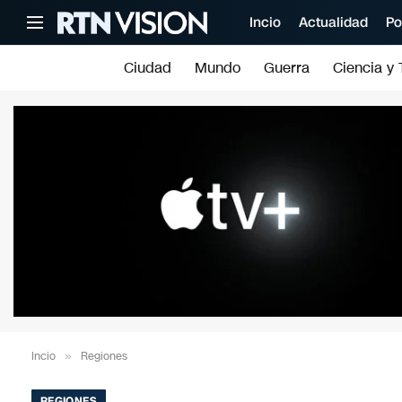
Incio
Actualidad
Po
Ciudad
Mundo
Guerra
Ciencia y 
Incio
»
Regiones
REGIONES