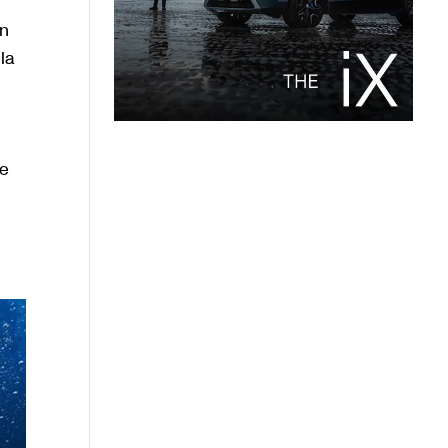
an
la
de