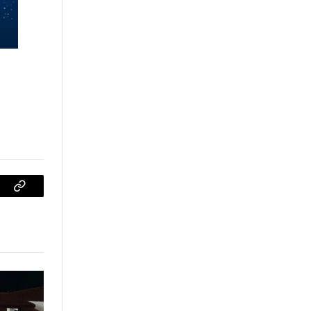
sApp
Copiar
enlace