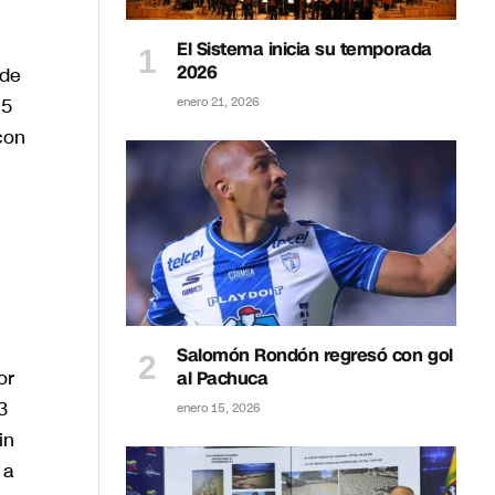
El Sistema inicia su temporada
2026
 de
 5
enero 21, 2026
con
Salomón Rondón regresó con gol
or
al Pachuca
3
enero 15, 2026
in
 a