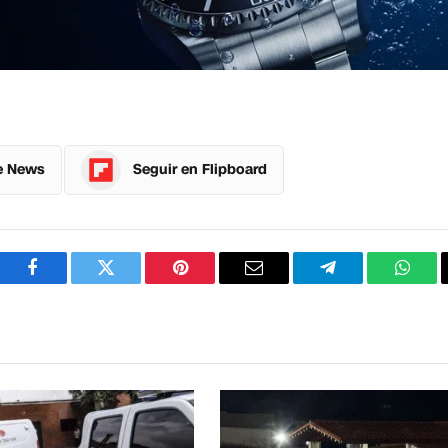
e News
Seguir en Flipboard
Facebook
Twitter
Pinterest
Correo
Telegram
What
electrónico