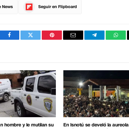
e News
Seguir en Flipboard
Facebook
Twitter
Pinterest
Correo
Telegram
What
electrónico
n hombre y le mutilan su
En Isnotú se develó la aureol