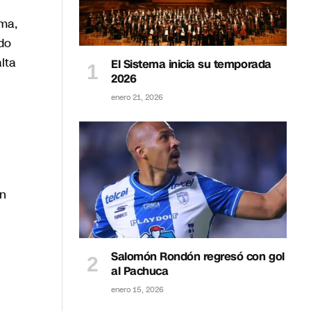
oma,
do
lta
El Sistema inicia su temporada
2026
enero 21, 2026
an
Salomón Rondón regresó con gol
al Pachuca
enero 15, 2026