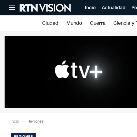
Incio
Actualidad
Po
Ciudad
Mundo
Guerra
Ciencia y 
Incio
»
Regiones
REGIONES