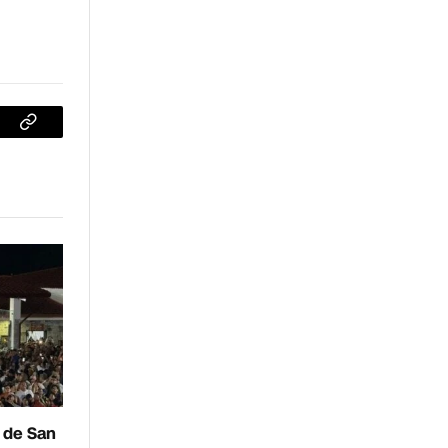
sApp
Copiar
enlace
a de San