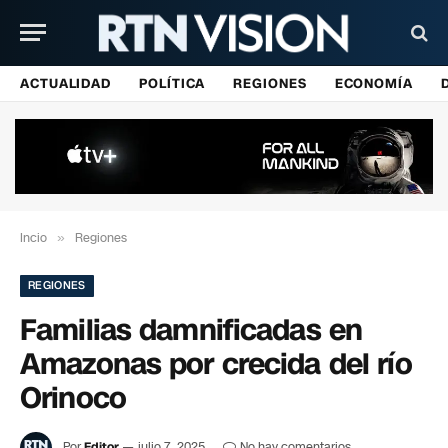
ACTUALIDAD
POLÍTICA
REGIONES
ECONOMÍA
Incio
»
Regiones
REGIONES
Familias damnificadas en
Amazonas por crecida del río
Orinoco
Por
Editor
julio 7, 2025
No hay comentarios