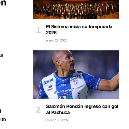
en
El Sistema inicia su temporada
2026
enero 21, 2026
as
Salomón Rondón regresó con gol
l
al Pachuca
gún
enero 15, 2026