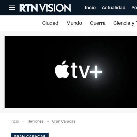
Incio
Actualidad
Po
Ciudad
Mundo
Guerra
Ciencia y 
Incio
»
Regiones
»
Gran Caracas
GRAN CARACAS