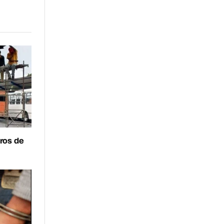
enlace
eros de