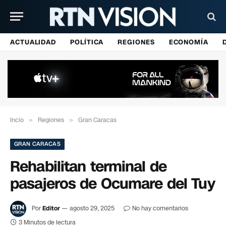
ACTUALIDAD
POLÍTICA
REGIONES
ECONOMÍA
Incio
»
Regiones
»
Gran Caracas
GRAN CARACAS
Rehabilitan terminal de
pasajeros de Ocumare del Tuy
Por
Editor
agosto 29, 2025
No hay comentarios
3 Minutos de lectura