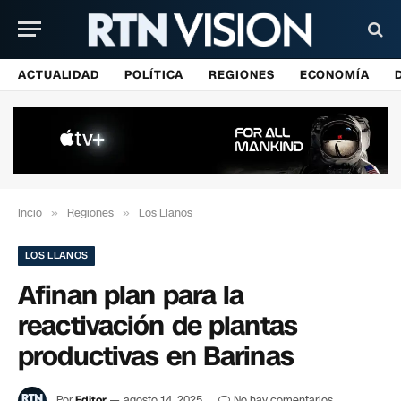
ACTUALIDAD
POLÍTICA
REGIONES
ECONOMÍA
Incio
»
Regiones
»
Los Llanos
LOS LLANOS
Afinan plan para la
reactivación de plantas
productivas en Barinas
Por
Editor
agosto 14, 2025
No hay comentarios