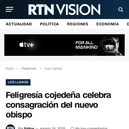
ACTUALIDAD
POLÍTICA
REGIONES
ECONOMÍA
Incio
»
Regiones
»
Los Llanos
LOS LLANOS
Feligresía cojedeña celebra
consagración del nuevo
obispo
Por
Editor
agosto 24, 2025
No hay comentarios