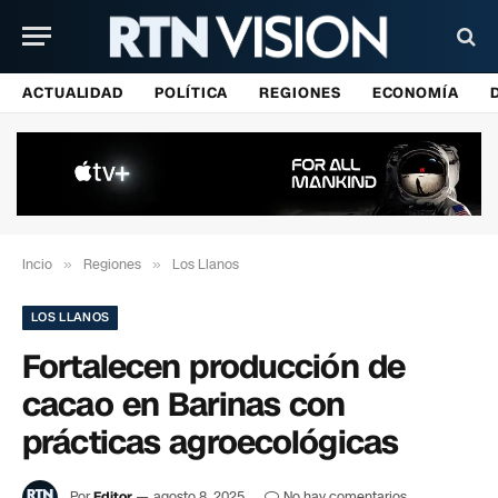
ACTUALIDAD
POLÍTICA
REGIONES
ECONOMÍA
Incio
»
Regiones
»
Los Llanos
LOS LLANOS
Fortalecen producción de
cacao en Barinas con
prácticas agroecológicas
Por
Editor
agosto 8, 2025
No hay comentarios