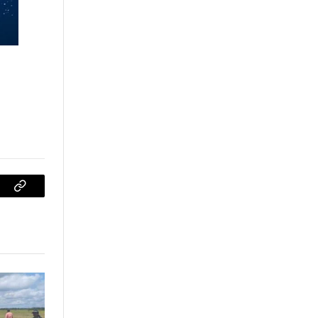
sApp
Copiar
enlace