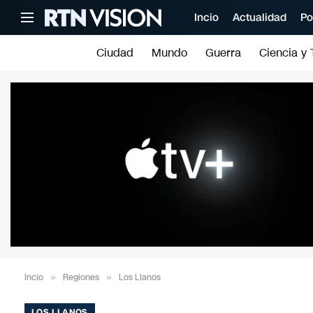
Incio
Actualidad
Po
Ciudad
Mundo
Guerra
Ciencia y 
Incio
»
Regiones
»
Los Llanos
LOS LLANOS