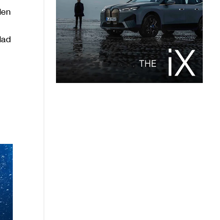
den
dad