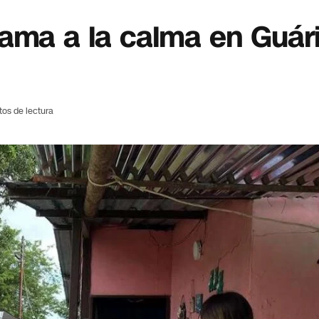
lama a la calma en Guár
tos de lectura