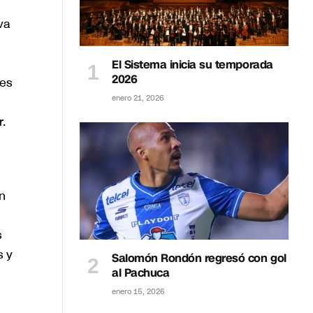
va
El Sistema inicia su temporada
2026
 es
enero 21, 2026
r.
n
s
s y
Salomón Rondón regresó con gol
al Pachuca
enero 15, 2026