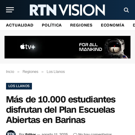
ACTUALIDAD
POLÍTICA
REGIONES
ECONOMÍA
Incio
»
Regiones
»
Los Llanos
LOS LLANOS
Más de 10.000 estudiantes
disfrutan del Plan Escuelas
Abiertas en Barinas
Por
Editor
agosto 11, 2025
No hay comentarios