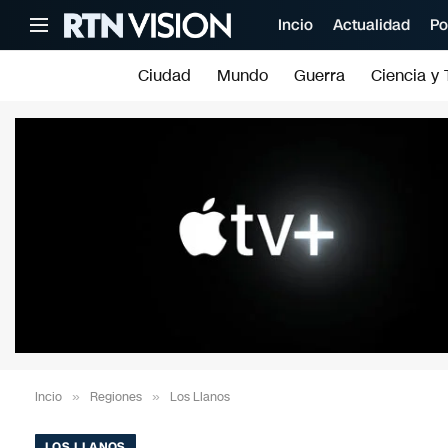
Incio
Actualidad
Po
Ciudad
Mundo
Guerra
Ciencia y 
Incio
»
Regiones
»
Los Llanos
LOS LLANOS