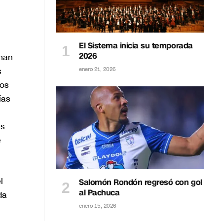
El Sistema inicia su temporada
2026
 han
s
enero 21, 2026
los
ías
es
e
l
Salomón Rondón regresó con gol
al Pachuca
da
enero 15, 2026