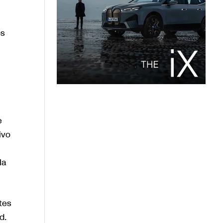
os
e
ivo
la
tes
d.