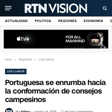
ACTUALIDAD
POLÍTICA
REGIONES
ECONOMÍA
Incio
»
Regiones
»
Los Llanos
LOS LLANOS
Portuguesa se enrumba hacia
la conformación de consejos
campesinos
Por
Editor
agosto 14, 2025
No hay comentarios