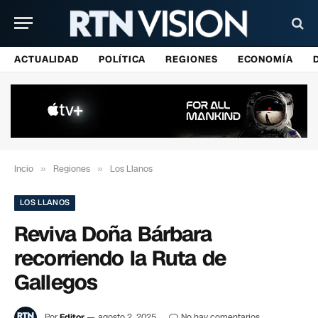
ACTUALIDAD
POLÍTICA
REGIONES
ECONOMÍA
Incio
»
Regiones
»
Los Llanos
LOS LLANOS
Reviva Doña Bárbara
recorriendo la Ruta de
Gallegos
Por
Editor
agosto 2, 2025
No hay comentarios