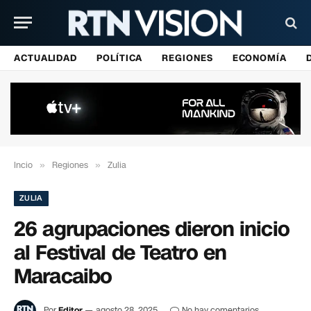
ACTUALIDAD
POLÍTICA
REGIONES
ECONOMÍA
Incio
»
Regiones
»
Zulia
ZULIA
26 agrupaciones dieron inicio
al Festival de Teatro en
Maracaibo
Por
Editor
agosto 28, 2025
No hay comentarios