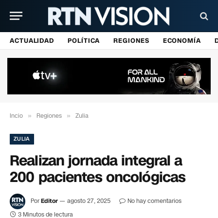
ACTUALIDAD
POLÍTICA
REGIONES
ECONOMÍA
Incio
»
Regiones
»
Zulia
ZULIA
Realizan jornada integral a
200 pacientes oncológicas
Por
Editor
agosto 27, 2025
No hay comentarios
3 Minutos de lectura