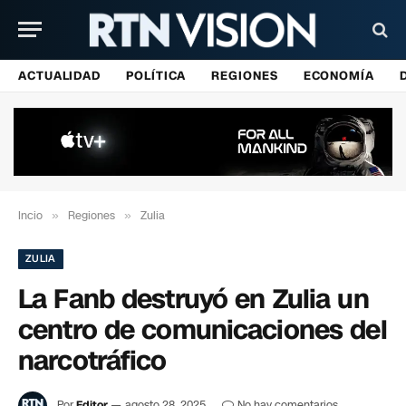
ACTUALIDAD
POLÍTICA
REGIONES
ECONOMÍA
Incio
»
Regiones
»
Zulia
ZULIA
La Fanb destruyó en Zulia un
centro de comunicaciones del
narcotráfico
Por
Editor
agosto 28, 2025
No hay comentarios