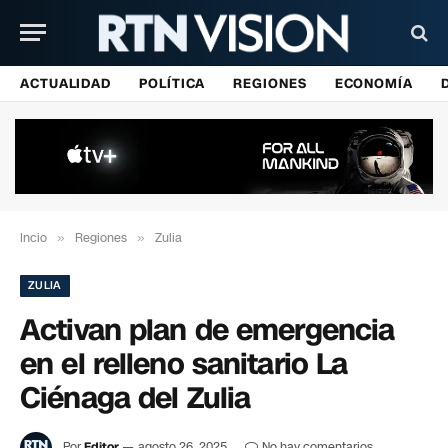
ACTUALIDAD
POLÍTICA
REGIONES
ECONOMÍA
Incio
»
Regiones
»
Zulia
ZULIA
Activan plan de emergencia
en el relleno sanitario La
Ciénaga del Zulia
Por
Editor
agosto 26, 2025
No hay comentarios