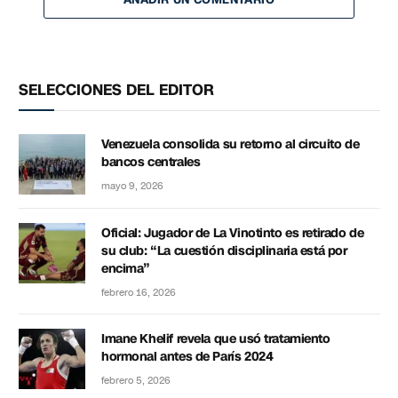
SELECCIONES DEL EDITOR
Venezuela consolida su retorno al circuito de
bancos centrales
mayo 9, 2026
Oficial: Jugador de La Vinotinto es retirado de
su club: “La cuestión disciplinaria está por
encima”
febrero 16, 2026
Imane Khelif revela que usó tratamiento
hormonal antes de París 2024
febrero 5, 2026