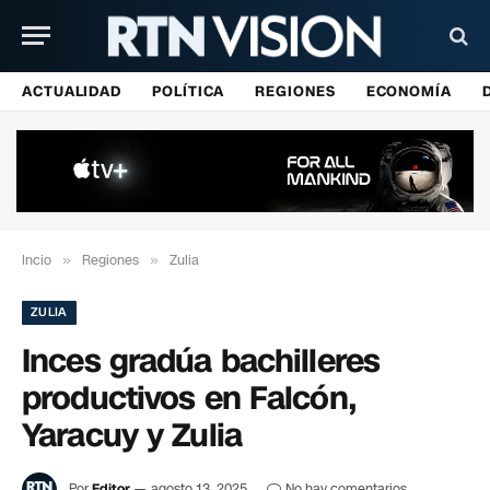
ACTUALIDAD
POLÍTICA
REGIONES
ECONOMÍA
Incio
»
Regiones
»
Zulia
ZULIA
Inces gradúa bachilleres
productivos en Falcón,
Yaracuy y Zulia
Por
Editor
agosto 13, 2025
No hay comentarios