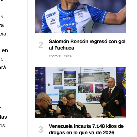
as
za
ia.
Salomón Rondón regresó con gol
al Pachuca
r en
enero 15, 2026
ue
ará
r
las
es
Venezuela incauta 7.148 kilos de
drogas en lo que va de 2026