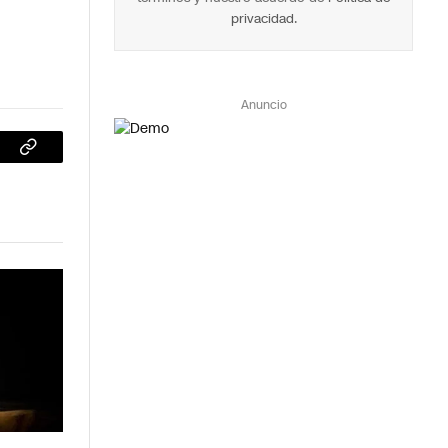
privacidad
.
Anuncio
sApp
Copiar
enlace