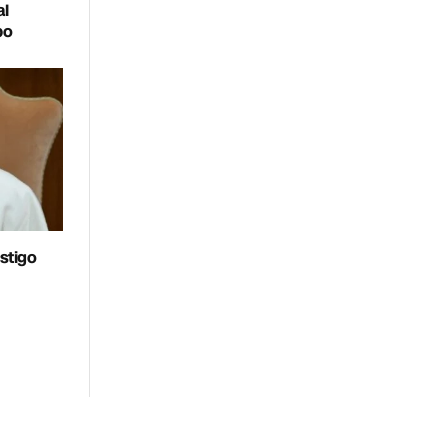
al
bo
stigo