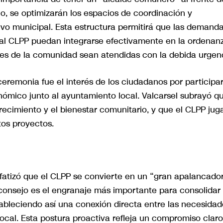
no, se optimizarán los espacios de coordinación y
tivo municipal. Esta estructura permitirá que las demand
 al CLPP puedan integrarse efectivamente en la ordenan
es de la comunidad sean atendidas con la debida urgenc
ceremonia fue el interés de los ciudadanos por participa
ómico junto al ayuntamiento local. Valcarsel subrayó q
recimiento y el bienestar comunitario, y que el CLPP jug
tos proyectos.
nfatizó que el CLPP se convierte en un “gran apalancado
 consejo es el engranaje más importante para consolidar 
tableciendo así una conexión directa entre las necesidad
ocal. Esta postura proactiva refleja un compromiso claro