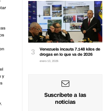
e
tar
cas
los
a
 en
Venezuela incauta 7.148 kilos de
drogas en lo que va de 2026
enero 13, 2026
el
s y
as
Suscríbete a las
noticias
.