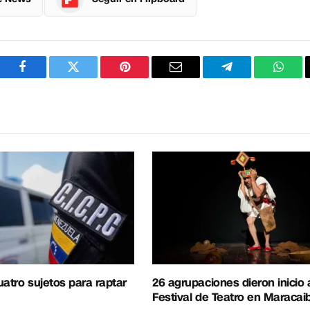
Facebook
Twitter
Pinterest
Correo
Telegram
What
electrónico
uatro sujetos para raptar
26 agrupaciones dieron inicio 
Festival de Teatro en Maracai