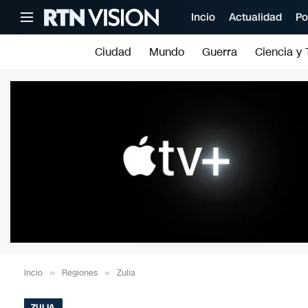
Incio
Actualidad
Po
Ciudad
Mundo
Guerra
Ciencia y 
Incio
»
Regiones
»
Zulia
ZULIA