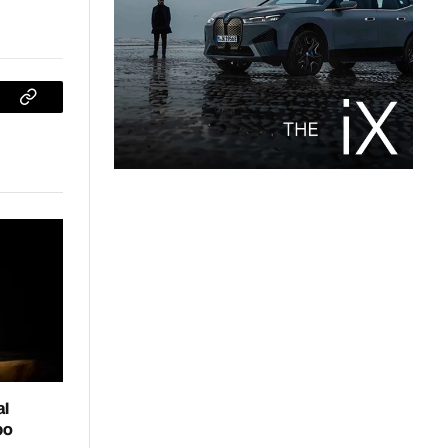
sApp
Copiar
enlace
al
bo