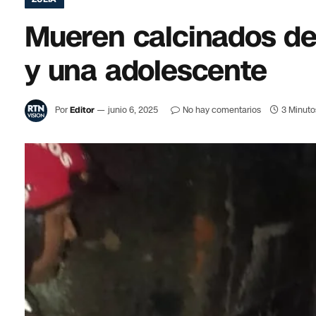
Mueren calcinados den
y una adolescente
Por
Editor
junio 6, 2025
No hay comentarios
3 Minuto