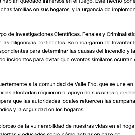
es habían quedado inmersos en el fuego. Este hecho pon
uchas familias en sus hogares, y la urgencia de implemen
o de Investigaciones Científicas, Penales y Criminalísti
r las diligencias pertinentes. Se encargaron de levantar 
espondientes para determinar las causas del incendio y l
 de incidentes para evitar que eventos similares ocurran
ertemente a la comunidad de Valle Frío, que se une en 
amilias afectadas requieren el apoyo de sus seres querido
spera que las autoridades locales refuercen las campañ
dios y la seguridad en los hogares.
oroso de la vulnerabilidad de nuestras vidas en el hogar
 alertas y educados sobre cómo actuar en caso de