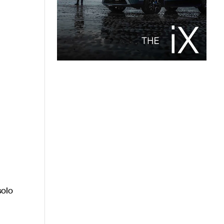
n
solo