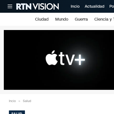
Incio
Actualidad
Po
Ciudad
Mundo
Guerra
Ciencia y 
Incio
»
Salud
SALUD