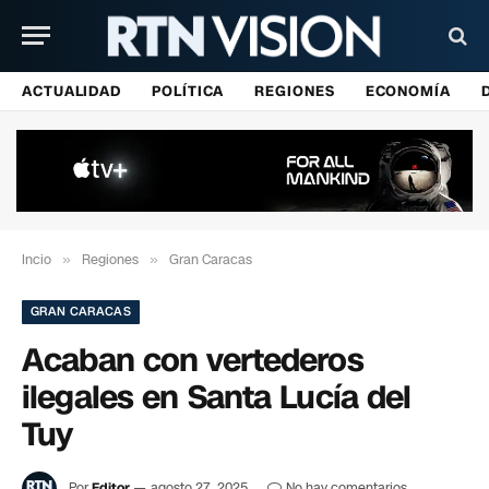
ACTUALIDAD
POLÍTICA
REGIONES
ECONOMÍA
Incio
»
Regiones
»
Gran Caracas
GRAN CARACAS
Acaban con vertederos
ilegales en Santa Lucía del
Tuy
Por
Editor
agosto 27, 2025
No hay comentarios