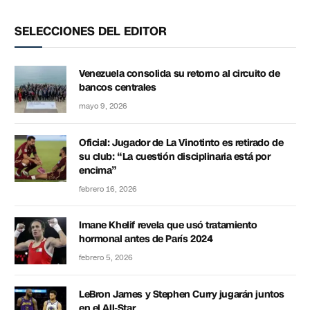
SELECCIONES DEL EDITOR
Venezuela consolida su retorno al circuito de
bancos centrales
mayo 9, 2026
Oficial: Jugador de La Vinotinto es retirado de
su club: “La cuestión disciplinaria está por
encima”
febrero 16, 2026
Imane Khelif revela que usó tratamiento
hormonal antes de París 2024
febrero 5, 2026
LeBron James y Stephen Curry jugarán juntos
en el All-Star