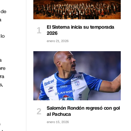
 de
a
El Sistema inicia su temporada
2026
lo
enero 21, 2026
a
bre
ra
s,
Salomón Rondón regresó con gol
al Pachuca
enero 15, 2026
s