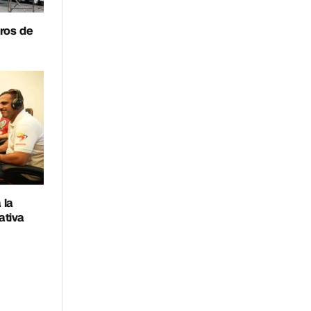
eros de
 la
ativa