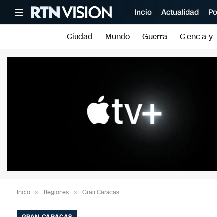
Incio
Actualidad
Po
Ciudad
Mundo
Guerra
Ciencia y 
Incio
»
Regiones
»
Gran Caracas
GRAN CARACAS