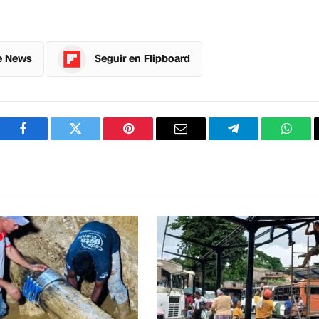
e News
Seguir en Flipboard
Facebook
Twitter
Pinterest
Correo
Telegram
What
electrónico