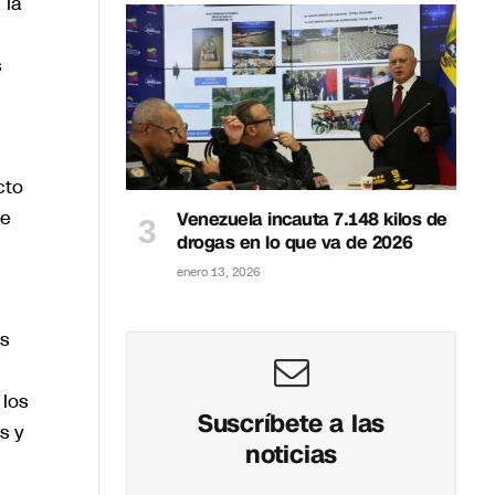
 la
s
cto
de
Venezuela incauta 7.148 kilos de
drogas en lo que va de 2026
enero 13, 2026
s
 los
Suscríbete a las
s y
noticias