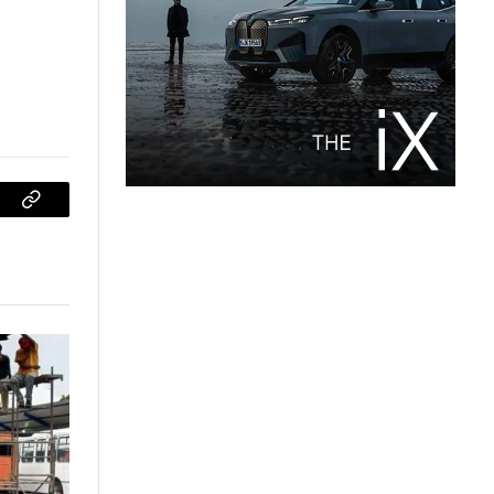
sApp
Copiar
enlace