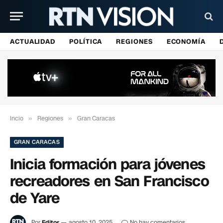
ACTUALIDAD
POLÍTICA
REGIONES
ECONOMÍA
Incio
»
Regiones
»
Gran Caracas
GRAN CARACAS
Inicia formación para jóvenes
recreadores en San Francisco
de Yare
Por
Editor
agosto 10, 2025
No hay comentarios