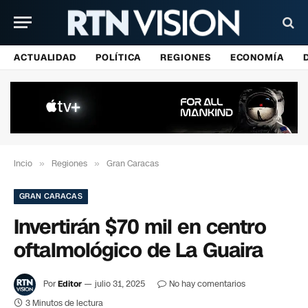
ACTUALIDAD
POLÍTICA
REGIONES
ECONOMÍA
Incio
»
Regiones
»
Gran Caracas
GRAN CARACAS
Invertirán $70 mil en centro
oftalmológico de La Guaira
Por
Editor
julio 31, 2025
No hay comentarios
3 Minutos de lectura