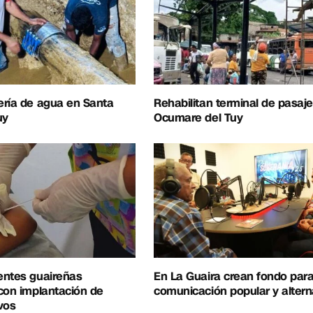
ería de agua en Santa
Rehabilitan terminal de pasaj
uy
Ocumare del Tuy
entes guaireñas
En La Guaira crean fondo para
con implantación de
comunicación popular y altern
vos