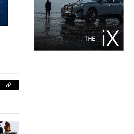
sApp
Copiar
enlace