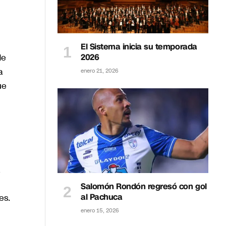
El Sistema inicia su temporada
de
2026
a
enero 21, 2026
ue
a
Salomón Rondón regresó con gol
al Pachuca
es.
enero 15, 2026