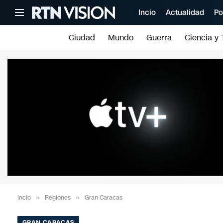
Incio
Actualidad
Po
Ciudad
Mundo
Guerra
Ciencia y 
Incio
»
Regiones
»
Gran Caracas
GRAN CARACAS