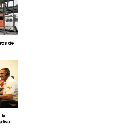
eros de
 la
ativa