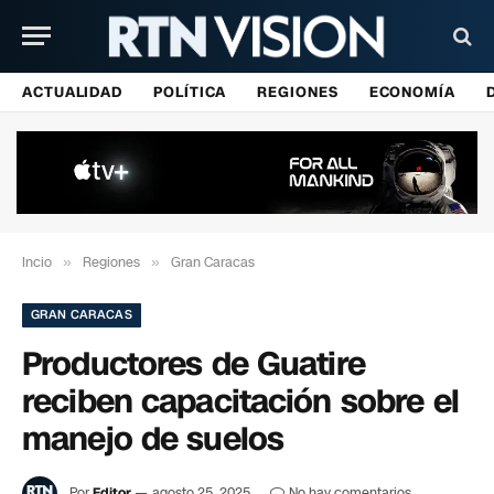
ACTUALIDAD
POLÍTICA
REGIONES
ECONOMÍA
Incio
»
Regiones
»
Gran Caracas
GRAN CARACAS
Productores de Guatire
reciben capacitación sobre el
manejo de suelos
Por
Editor
agosto 25, 2025
No hay comentarios