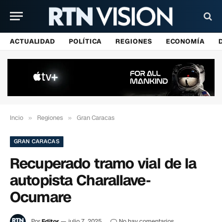
ACTUALIDAD
POLÍTICA
REGIONES
ECONOMÍA
Incio
»
Regiones
»
Gran Caracas
GRAN CARACAS
Recuperado tramo vial de la
autopista Charallave-
Ocumare
Por
Editor
julio 7, 2025
No hay comentarios