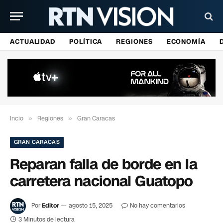
ACTUALIDAD
POLÍTICA
REGIONES
ECONOMÍA
Incio
»
Regiones
»
Gran Caracas
GRAN CARACAS
Reparan falla de borde en la
carretera nacional Guatopo
Por
Editor
agosto 15, 2025
No hay comentarios
3 Minutos de lectura