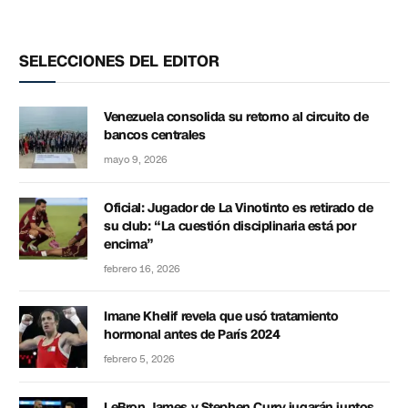
SELECCIONES DEL EDITOR
Venezuela consolida su retorno al circuito de
bancos centrales
mayo 9, 2026
Oficial: Jugador de La Vinotinto es retirado de
su club: “La cuestión disciplinaria está por
encima”
febrero 16, 2026
Imane Khelif revela que usó tratamiento
hormonal antes de París 2024
febrero 5, 2026
LeBron James y Stephen Curry jugarán juntos