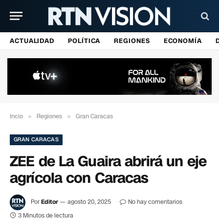
ACTUALIDAD
POLÍTICA
REGIONES
ECONOMÍA
Incio
»
Regiones
»
Gran Caracas
GRAN CARACAS
ZEE de La Guaira abrirá un eje
agrícola con Caracas
Por
Editor
agosto 20, 2025
No hay comentarios
3 Minutos de lectura